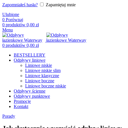
Zapomniałeś hasła?
Zapamiętaj mnie
Ulubione
0
Porównaj
0
produktów
0,00
zł
Menu
0
produktów
0,00
zł
BESTSELLERY
Odpływy liniowe
Liniowe niskie
Liniowe niskie slim
Liniowe klasyczne
Liniowe boczne
Liniowe boczne niskie
Odpływy ścienne
Odpływy punktowe
Promocje
Kontakt
Porady