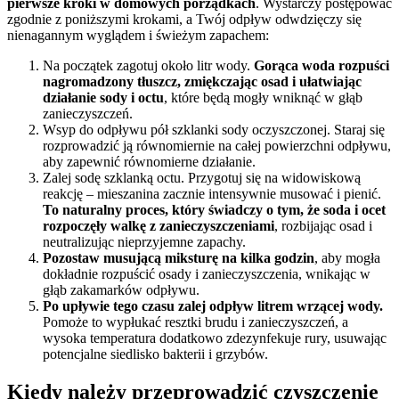
pierwsze kroki w domowych porządkach
. Wystarczy postępować
zgodnie z poniższymi krokami, a Twój odpływ odwdzięczy się
nienagannym wyglądem i świeżym zapachem:
Na początek zagotuj około litr wody.
Gorąca woda rozpuści
nagromadzony tłuszcz, zmiękczając osad i ułatwiając
działanie sody i octu
, które będą mogły wniknąć w głąb
zanieczyszczeń.
Wsyp do odpływu pół szklanki sody oczyszczonej. Staraj się
rozprowadzić ją równomiernie na całej powierzchni odpływu,
aby zapewnić równomierne działanie.
Zalej sodę szklanką octu. Przygotuj się na widowiskową
reakcję – mieszanina zacznie intensywnie musować i pienić.
To naturalny proces, który świadczy o tym, że soda i ocet
rozpoczęły walkę z zanieczyszczeniami
, rozbijając osad i
neutralizując nieprzyjemne zapachy.
Pozostaw musującą miksturę na kilka godzin
, aby mogła
dokładnie rozpuścić osady i zanieczyszczenia, wnikając w
głąb zakamarków odpływu.
Po upływie tego czasu zalej odpływ litrem wrzącej wody.
Pomoże to wypłukać resztki brudu i zanieczyszczeń, a
wysoka temperatura dodatkowo zdezynfekuje rury, usuwając
potencjalne siedlisko bakterii i grzybów.
Kiedy należy przeprowadzić czyszczenie