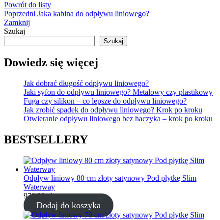
Powrót do listy
Poprzedni
Jaka kabina do odpływu liniowego?
Zamknij
Szukaj
Szukaj
Dowiedz się więcej
Jak dobrać długość odpływu liniowego?
Jaki syfon do odpływu liniowego? Metalowy czy plastikowy
Fuga czy silikon – co lepsze do odpływu liniowego?
Jak zrobić spadek do odpływu liniowego? Krok po kroku
Otwieranie odpływu liniowego bez haczyka – krok po kroku
BESTSELLERY
Odpływ liniowy 80 cm złoty satynowy Pod płytkę Slim
Waterway
973,00
zł
Dodaj do koszyka