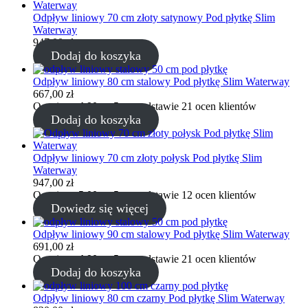
Odpływ liniowy 70 cm złoty satynowy Pod płytkę Slim
Waterway
947,00
zł
Dodaj do koszyka
Odpływ liniowy 80 cm stalowy Pod płytkę Slim Waterway
667,00
zł
Oceniony
4.90
na 5 na podstawie
21
ocen klientów
Dodaj do koszyka
Odpływ liniowy 70 cm złoty połysk Pod płytkę Slim
Waterway
947,00
zł
Oceniony
5.00
na 5 na podstawie
12
ocen klientów
Dowiedz się więcej
Odpływ liniowy 90 cm stalowy Pod płytkę Slim Waterway
691,00
zł
Oceniony
4.90
na 5 na podstawie
21
ocen klientów
Dodaj do koszyka
Odpływ liniowy 80 cm czarny Pod płytkę Slim Waterway