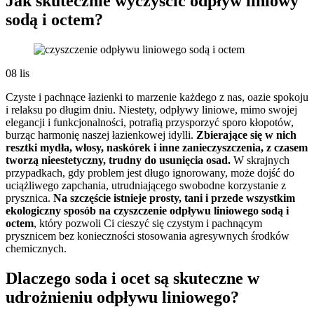
Jak skutecznie wyczyścić odpływ liniowy
sodą i octem?
08
lis
Czyste i pachnące łazienki to marzenie każdego z nas, oazie spokoju
i relaksu po długim dniu. Niestety, odpływy liniowe, mimo swojej
elegancji i funkcjonalności, potrafią przysporzyć sporo kłopotów,
burząc harmonię naszej łazienkowej idylli.
Zbierające się w nich
resztki mydła, włosy, naskórek i inne zanieczyszczenia, z czasem
tworzą nieestetyczny, trudny do usunięcia osad.
W skrajnych
przypadkach, gdy problem jest długo ignorowany, może dojść do
uciążliwego zapchania, utrudniającego swobodne korzystanie z
prysznica.
Na szczęście istnieje prosty, tani i przede wszystkim
ekologiczny sposób na czyszczenie odpływu liniowego sodą i
octem
, który pozwoli Ci cieszyć się czystym i pachnącym
prysznicem bez konieczności stosowania agresywnych środków
chemicznych.
Dlaczego soda i ocet są skuteczne w
udrożnieniu odpływu liniowego?