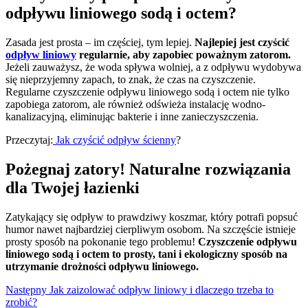
odpływu liniowego sodą i octem?
Zasada jest prosta – im częściej, tym lepiej.
Najlepiej jest czyścić
odpływ liniowy
regularnie, aby zapobiec poważnym zatorom.
Jeżeli zauważysz, że woda spływa wolniej, a z odpływu wydobywa
się nieprzyjemny zapach, to znak, że czas na czyszczenie.
Regularne czyszczenie odpływu liniowego sodą i octem nie tylko
zapobiega zatorom, ale również odświeża instalację wodno-
kanalizacyjną, eliminując bakterie i inne zanieczyszczenia.
Przeczytaj:
Jak czyścić odpływ ścienny
?
Pożegnaj zatory! Naturalne rozwiązania
dla Twojej łazienki
Zatykający się odpływ to prawdziwy koszmar, który potrafi popsuć
humor nawet najbardziej cierpliwym osobom. Na szczęście istnieje
prosty sposób na pokonanie tego problemu!
Czyszczenie odpływu
liniowego sodą i octem to prosty, tani i ekologiczny sposób na
utrzymanie drożności odpływu liniowego.
Następny
Jak zaizolować odpływ liniowy i dlaczego trzeba to
zrobić?