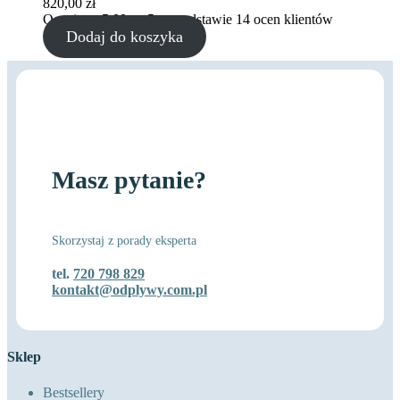
820,00
zł
Oceniony
5.00
na 5 na podstawie
14
ocen klientów
Dodaj do koszyka
Masz pytanie?
Skorzystaj z porady eksperta
tel.
720 798 829
kontakt@odplywy.com.pl
Sklep
Bestsellery