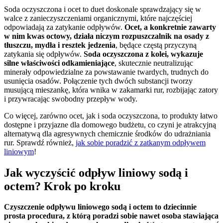
Soda oczyszczona i ocet to duet doskonale sprawdzający się w
walce z zanieczyszczeniami organicznymi, które najczęściej
odpowiadają za zatykanie odpływów.
Ocet, a konkretnie zawarty
w nim kwas octowy, działa niczym rozpuszczalnik na osady z
tłuszczu, mydła i resztek jedzenia
, będące częstą przyczyną
zatykania się odpływów.
Soda oczyszczona z kolei, wykazuje
silne właściwości odkamieniające
, skutecznie neutralizując
minerały odpowiedzialne za powstawanie twardych, trudnych do
usunięcia osadów. Połączenie tych dwóch substancji tworzy
musującą mieszankę, która wnika w zakamarki rur, rozbijając zatory
i przywracając swobodny przepływ wody.
Co więcej, zarówno ocet, jak i soda oczyszczona, to produkty łatwo
dostępne i przyjazne dla domowego budżetu, co czyni je atrakcyjną
alternatywą dla agresywnych chemicznie środków do udrażniania
rur. Sprawdź również,
jak sobie poradzić z zatkanym odpływem
liniowym
!
Jak wyczyścić odpływ liniowy sodą i
octem? Krok po kroku
Czyszczenie odpływu liniowego sodą i octem to dziecinnie
prosta procedura, z którą poradzi sobie nawet osoba stawiająca