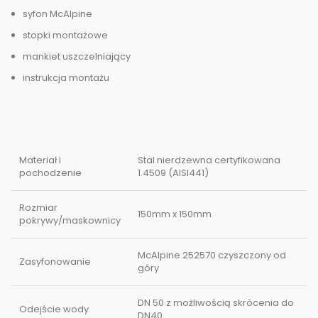
syfon McAlpine
stopki montażowe
mankiet uszczelniający
instrukcja montażu
Materiał i
Stal nierdzewna certyfikowana
pochodzenie
1.4509 (AISI441)
Rozmiar
150mm x 150mm
pokrywy/maskownicy
McAlpine 252570 czyszczony od
Zasyfonowanie
góry
DN 50 z możliwością skrócenia do
Odejście wody
DN40