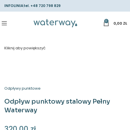
INFOLINIA
tel.
+48 720 798 829
0
0,00
ZŁ
Kliknij aby powiększyć
Odpływy punktowe
Odpływ punktowy stalowy Pełny
Waterway
320,00
zł