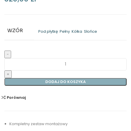
WZÓR
Pod płytkę
Pełny
Kółka
Słońce
ilość
Odpływ
punktowy
stalowy
DODAJ DO KOSZYKA
Pełny
Waterway
Porównaj
Kompletny zestaw montażowy