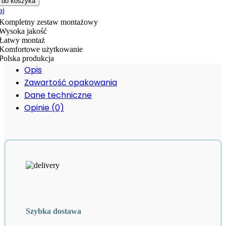
 do koszyka
niowy
aj
0
Kompletny zestaw montażowy
Wysoka jakość
alowy
Łatwy montaż
dełka
Komfortowe użytkowanie
czny
Polska produkcja
ski
Opis
terway
Zawartość opakowania
Dane techniczne
Opinie (0)
Szybka dostawa