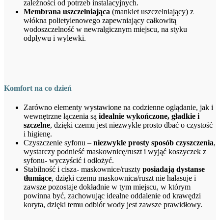
zależności od potrzeb instalacyjnych.
Membrana uszczelniająca
(mankiet uszczelniający) z
włókna polietylenowego zapewniający całkowitą
wodoszczelność w newralgicznym miejscu, na styku
odpływu i wylewki.
Komfort na co dzień
Zarówno elementy wystawione na codzienne oglądanie, jak i
wewnętrzne łączenia są
idealnie wykończone, gładkie i
szczelne
, dzięki czemu jest niezwykle prosto dbać o czystość
i higienę.
Czyszczenie syfonu –
niezwykle prosty sposób czyszczenia
,
wystarczy podnieść maskownicę/ruszt i wyjąć koszyczek z
syfonu- wyczyścić i odłożyć.
Stabilność i cisza- maskownice/ruszty
posiadają dystanse
tłumiące
, dzięki czemu maskownica/ruszt nie hałasuje i
zawsze pozostaje dokładnie w tym miejscu, w którym
powinna być, zachowując idealne oddalenie od krawędzi
koryta, dzięki temu odbiór wody jest zawsze prawidłowy.