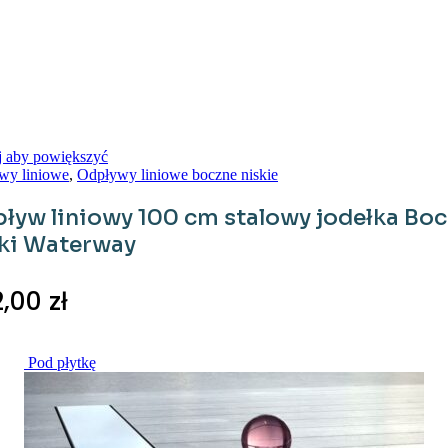
j aby powiększyć
wy liniowe
,
Odpływy liniowe boczne niskie
ływ liniowy 100 cm stalowy jodełka Bo
ki Waterway
2,00
zł
Pod płytkę