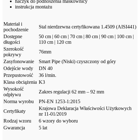
haczyk do podnoszenia maskownicy
instrukcja montażu
Materiał i
Stal nierdzewna certyfikowana 1.4509 (AISI441)
pochodzenie
Dostępne
50 cm | 60 cm | 70 cm | 80 cm | 90 cm | 100 cm |
długości
110 cm | 120 cm
Szerokość
76mm
pokrywy
Zasyfonowanie
Smart Pipe (Niski) czyszczony od góry
Odejście wody
DN 40
Przepustowość
36 l/min.
Klasa obciążenia
K3
Wysokość
Zakres regulacji 62 mm – 92 mm
odpływu
Norma wyrobu
PN-EN 1253-1:2015
Krajowa Deklaracja Właściwości Użytkowych
Certyfikaty
nr 11-01/2019
Rodzaj wzoru
6 wzory do wyboru
Gwarancja
5 lat