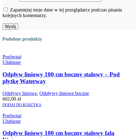
Zapamiętaj moje dane w tej przeglądarce podczas pisania
kolejnych komentarzy.
Podobne produkty
Porównaj
Ulubione
Odpływ liniowy 100 cm boczny stalowy – Pod
płytkę Waterway
Odpływy liniowe
,
Odpływy liniowe boczne
602,00
zł
DODAJ DO KOSZYKA
Porównaj
Ulubione
Odpływ liniowy 100 cm boczny stalowy fala