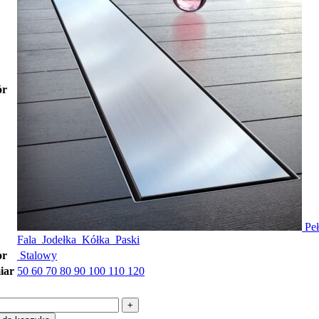
r
Pe
Fala
Jodełka
Kółka
Paski
or
Stalowy
iar
50
60
70
80
90
100
110
120
ść
pływ