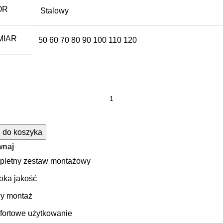
OR
Stalowy
MIAR
50
60
70
80
90
100
110
120
w
 do koszyka
wnaj
y
pletny zestaw montażowy
ka jakość
y
y montaż
ortowe użytkowanie
way