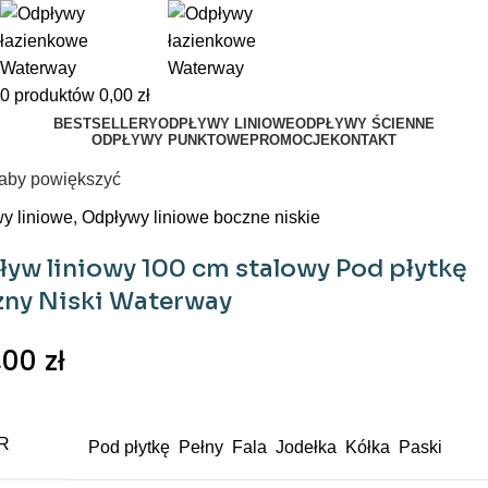
0
produktów
0,00
zł
BESTSELLERY
ODPŁYWY LINIOWE
ODPŁYWY ŚCIENNE
ODPŁYWY PUNKTOWE
PROMOCJE
KONTAKT
j aby powiększyć
y liniowe
,
Odpływy liniowe boczne niskie
yw liniowy 100 cm stalowy Pod płytkę
zny Niski Waterway
,00
zł
R
Pod płytkę
Pełny
Fala
Jodełka
Kółka
Paski