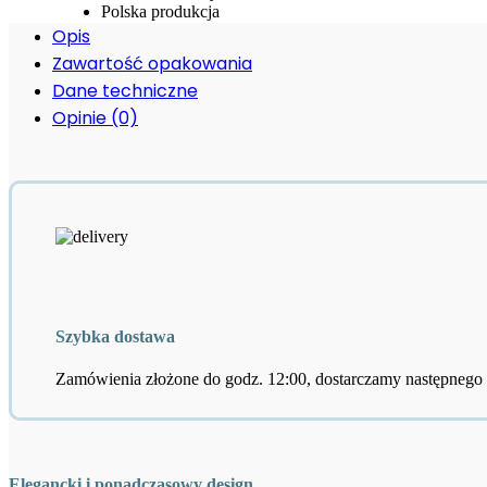
Polska produkcja
Boczny
Opis
Niski
Waterway
Zawartość opakowania
Dane techniczne
Opinie (0)
Szybka dostawa
Zamówienia złożone do godz. 12:00, dostarczamy następnego 
Elegancki i ponadczasowy design