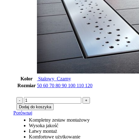
Kolor
Stalowy
Czarny
Rozmiar
50
60
70
80
90
100
110
120
ilość
Odpływ
Dodaj do koszyka
liniowy
Porównaj
80
Kompletny zestaw montażowy
cm
Wysoka jakość
stalowy
Łatwy montaż
Pod
Komfortowe użytkowanie
płytkę