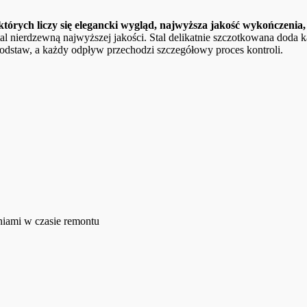
órych liczy się elegancki wygląd, najwyższa jakość wykończenia, 
l nierdzewną najwyższej jakości. Stal delikatnie szczotkowana doda każ
staw, a każdy odpływ przechodzi szczegółowy proces kontroli.
niami w czasie remontu