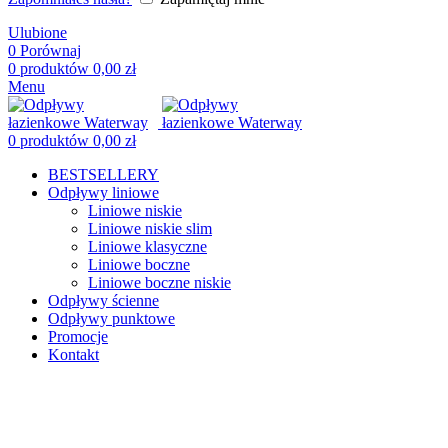
Ulubione
0
Porównaj
0
produktów
0,00
zł
Menu
0
produktów
0,00
zł
BESTSELLERY
Odpływy liniowe
Liniowe niskie
Liniowe niskie slim
Liniowe klasyczne
Liniowe boczne
Liniowe boczne niskie
Odpływy ścienne
Odpływy punktowe
Promocje
Kontakt