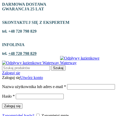
DARMOWA DOSTAWA
GWARANCJA 25 LAT
SKONTAKTUJ SIĘ Z EKSPERTEM
tel. +48 720 798 829
INFOLINIA
tel.
+48 720 798 829
Szukaj
Zaloguj się
Zaloguj się
Utwórz konto
Nazwa użytkownika lub adres e-mail
*
Hasło
*
Zaloguj się
Zapomniałeś hasła?
Zapamiętaj mnie