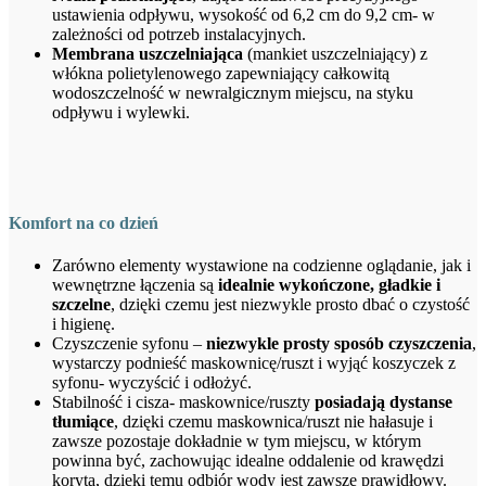
ustawienia odpływu, wysokość od 6,2 cm do 9,2 cm- w
zależności od potrzeb instalacyjnych.
Membrana uszczelniająca
(mankiet uszczelniający) z
włókna polietylenowego zapewniający całkowitą
wodoszczelność w newralgicznym miejscu, na styku
odpływu i wylewki.
Komfort na co dzień
Zarówno elementy wystawione na codzienne oglądanie, jak i
wewnętrzne łączenia są
idealnie wykończone, gładkie i
szczelne
, dzięki czemu jest niezwykle prosto dbać o czystość
i higienę.
Czyszczenie syfonu –
niezwykle prosty sposób czyszczenia
,
wystarczy podnieść maskownicę/ruszt i wyjąć koszyczek z
syfonu- wyczyścić i odłożyć.
Stabilność i cisza- maskownice/ruszty
posiadają dystanse
tłumiące
, dzięki czemu maskownica/ruszt nie hałasuje i
zawsze pozostaje dokładnie w tym miejscu, w którym
powinna być, zachowując idealne oddalenie od krawędzi
koryta, dzięki temu odbiór wody jest zawsze prawidłowy.