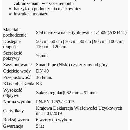
zabrudzeniami w czasie remontu
haczyk do podnoszenia maskownicy
instrukcja montażu
Materiał i
Stal nierdzewna certyfikowana 1.4509 (AISI441)
pochodzenie
Dostępne
50 cm | 60 cm | 70 cm | 80 cm | 90 cm | 100 cm |
długości
110 cm | 120 cm
Szerokość
76mm
pokrywy
Zasyfonowanie
Smart Pipe (Niski) czyszczony od góry
Odejście wody
DN 40
Przepustowość
36 l/min.
Klasa obciążenia
K3
Wysokość
Zakres regulacji 62 mm – 92 mm
odpływu
Norma wyrobu
PN-EN 1253-1:2015
Krajowa Deklaracja Właściwości Użytkowych
Certyfikaty
nr 11-01/2019
Rodzaj wzoru
6 wzory do wyboru
Gwarancja
5 lat