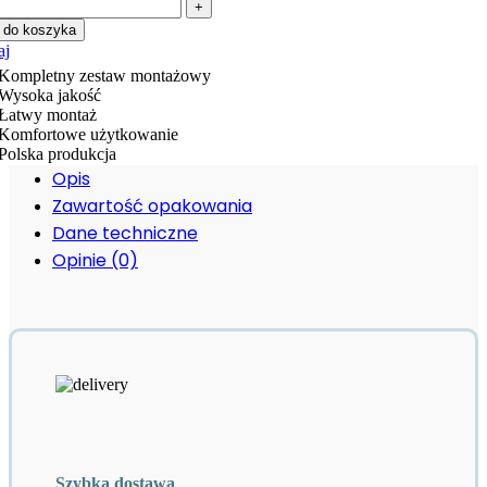
ść
pływ
 do koszyka
niowy
aj
Kompletny zestaw montażowy
Wysoka jakość
alowy
Łatwy montaż
d
Komfortowe użytkowanie
ytkę
Polska produkcja
czny
Opis
ski
terway
Zawartość opakowania
Dane techniczne
Opinie (0)
Szybka dostawa