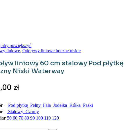
j aby powiększyć
wy liniowe
,
Odpływy liniowe boczne niskie
ływ liniowy 60 cm stalowy Pod płytkę
zny Niski Waterway
5,00
zł
r
Pod płytkę
Pełny
Fala
Jodełka
Kółka
Paski
or
Stalowy
Czarny
iar
50
60
70
80
90
100
110
120