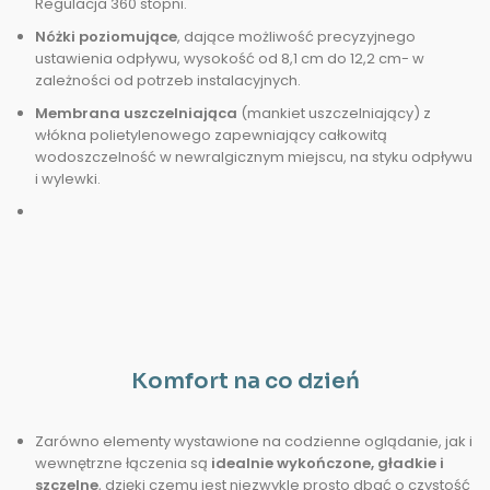
Regulacja 360 stopni.
Nóżki poziomujące
, dające możliwość precyzyjnego
ustawienia odpływu, wysokość od 8,1 cm do 12,2 cm- w
zależności od potrzeb instalacyjnych.
Membrana uszczelniająca
(mankiet uszczelniający) z
włókna polietylenowego zapewniający całkowitą
wodoszczelność w newralgicznym miejscu, na styku odpływu
i wylewki.
Komfort na co dzień
Zarówno elementy wystawione na codzienne oglądanie, jak i
wewnętrzne łączenia są
idealnie wykończone, gładkie i
szczelne
, dzięki czemu jest niezwykle prosto dbać o czystość