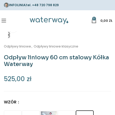
INFOLINIA
tel.
+48 720 798 829
0
0,00
ZŁ
Kliknij aby powiększyć
Odpływy liniowe
,
Odpływy liniowe klasyczne
Odpływ liniowy 60 cm stalowy Kółka
Waterway
525,00
zł
WZÓR